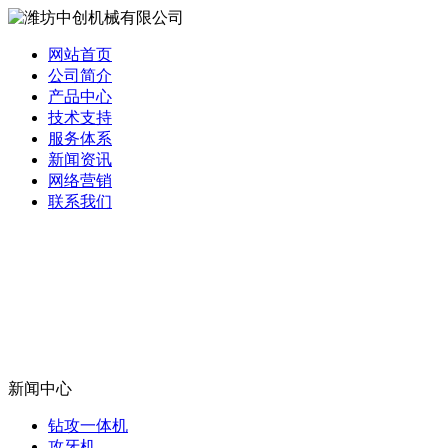
网站首页
公司简介
产品中心
技术支持
服务体系
新闻资讯
网络营销
联系我们
新闻中心
钻攻一体机
攻牙机