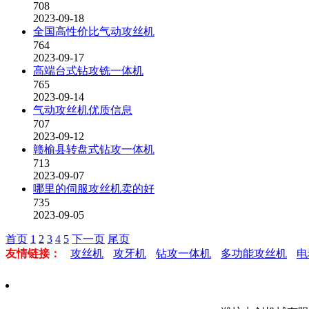
708
2023-09-18
全国高性价比气动攻丝机
764
2023-09-17
高端台式钻攻铣一体机
765
2023-09-14
气动攻丝机优质信息
707
2023-09-12
赣榆县转盘式钻攻一体机
713
2023-09-07
哪里的伺服攻丝机卖的好
735
2023-09-05
首页
1
2
3
4
5
下一页
尾页
友情链接：
攻丝机
攻牙机
钻攻一体机
多功能攻丝机
电