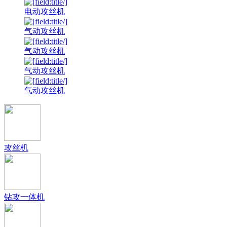
电动攻丝机
气动攻丝机
气动攻丝机
气动攻丝机
气动攻丝机
攻丝机
钻攻一体机