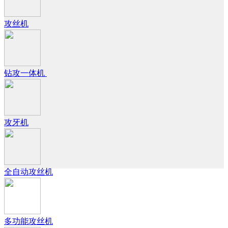
攻丝机
钻攻一体机
攻牙机
全自动攻丝机
多功能攻丝机