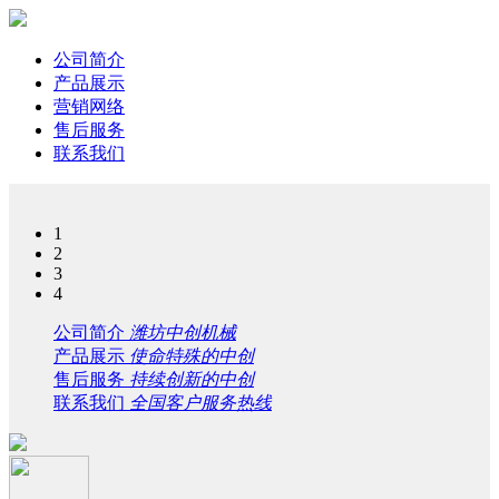
公司简介
产品展示
营销网络
售后服务
联系我们
1
2
3
4
公司简介
潍坊中创机械
产品展示
使命特殊的中创
售后服务
持续创新的中创
联系我们
全国客户服务热线