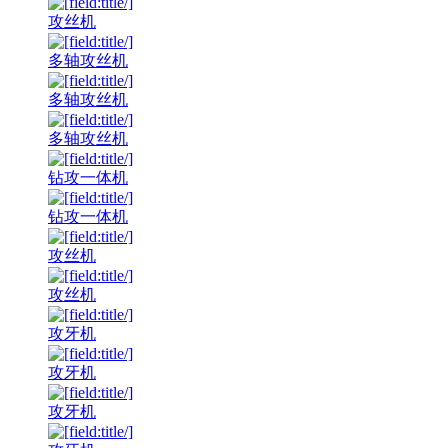
攻丝机
多轴攻丝机
多轴攻丝机
多轴攻丝机
钻攻一体机
钻攻一体机
攻丝机
攻丝机
攻牙机
攻牙机
攻牙机