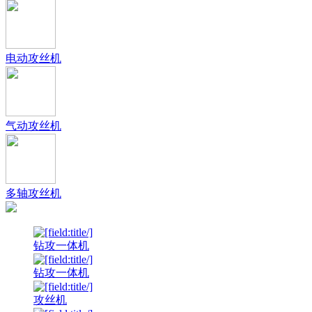
电动攻丝机
气动攻丝机
多轴攻丝机
钻攻一体机
钻攻一体机
攻丝机