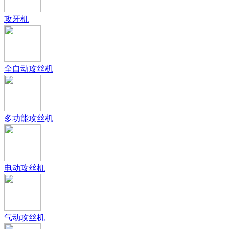
攻牙机
全自动攻丝机
多功能攻丝机
电动攻丝机
气动攻丝机