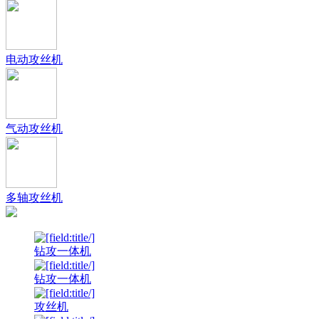
电动攻丝机
气动攻丝机
多轴攻丝机
钻攻一体机
钻攻一体机
攻丝机