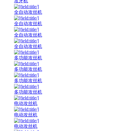
攻牙机
全自动攻丝机
全自动攻丝机
全自动攻丝机
全自动攻丝机
多功能攻丝机
多功能攻丝机
多功能攻丝机
多功能攻丝机
电动攻丝机
电动攻丝机
电动攻丝机