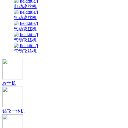
电动攻丝机
气动攻丝机
气动攻丝机
气动攻丝机
气动攻丝机
攻丝机
钻攻一体机