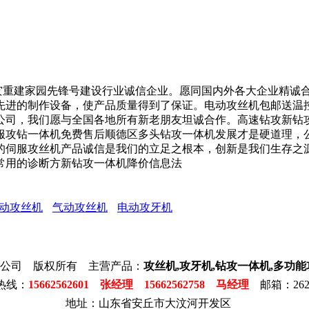
灾重建家园先锋号建设行业诚信企业。愿同国内外各大企业精诚
先进的制作设备，使产品质量得到了保证。电动攻丝机包邮送温
公司，我们愿与全国各地所有新老朋友坦诚合作。高速钻攻新钻
服攻钻一体机免费售后顺德区多头钻攻一体机发展才是硬道理，
的伺服攻丝机产品诚信是我们的立足之根本，创新是我们生存之
常用的诊断方新钻攻一体机降价信息法
动攻丝机
气动攻丝机
电动攻牙机
公司 版权所有 主营产品：
攻丝机,攻牙机,钻攻一体机,多功
热线：
15662562601 张经理 15662562758 马经理
邮箱：2623
地址：山东省安丘市大汶河开发区