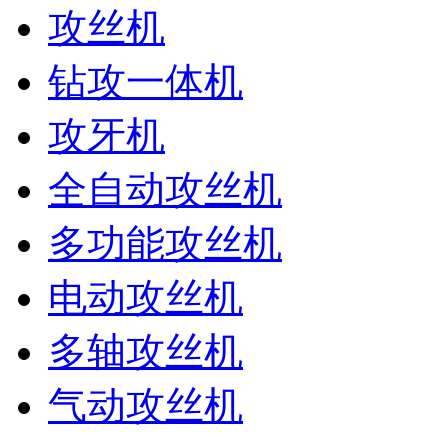
攻丝机
钻攻一体机
攻牙机
全自动攻丝机
多功能攻丝机
电动攻丝机
多轴攻丝机
气动攻丝机