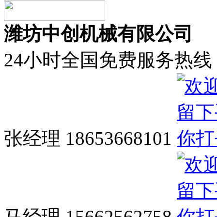
潍坊中创机械有限公司
24小时全国免费服务热线
张经理 18653668101
马经理 15662562758