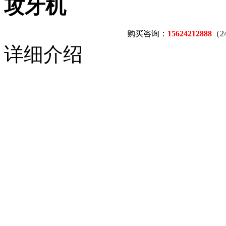
攻牙机
购买咨询：
15624212888
（
详细介绍