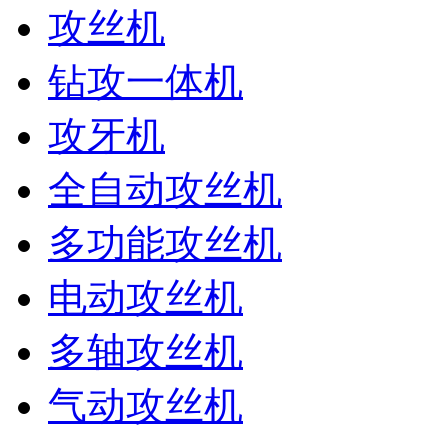
攻丝机
钻攻一体机
攻牙机
全自动攻丝机
多功能攻丝机
电动攻丝机
多轴攻丝机
气动攻丝机