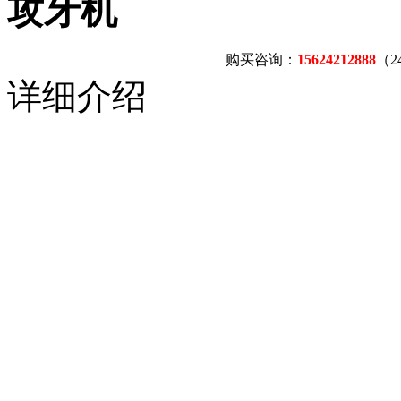
攻牙机
购买咨询：
15624212888
（
详细介绍