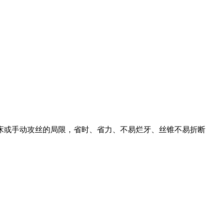
床或手动攻丝的局限，省时、省力、不易烂牙、丝锥不易折断