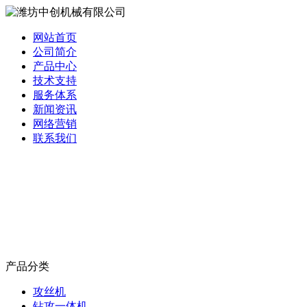
网站首页
公司简介
产品中心
技术支持
服务体系
新闻资讯
网络营销
联系我们
产品分类
攻丝机
钻攻一体机