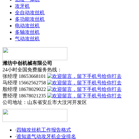
攻牙机
全自动攻丝机
多功能攻丝机
电动攻丝机
多轴攻丝机
气动攻丝机
潍坊中创机械有限公司
24小时全国免费服务热线：
张经理 18653668101
马经理 15662562758
殷经理 18678029022
曹经理 18678021235
公司地址：山东省安丘市大汶河开发区
·
四轴攻丝机工作报告格式
·
谁知道气动攻牙机企业排名