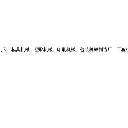
机床、模具机械、塑胶机械、印刷机械、包装机械制造厂、工程