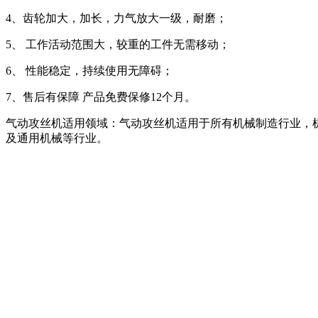
4、齿轮加大，加长，力气放大一级，耐磨；
5、 工作活动范围大，较重的工件无需移动；
6、 性能稳定，持续使用无障碍；
7、售后有保障 产品免费保修12个月。
气动攻丝机适用领域：气动攻丝机适用于所有机械制造行业，
及通用机械等行业。